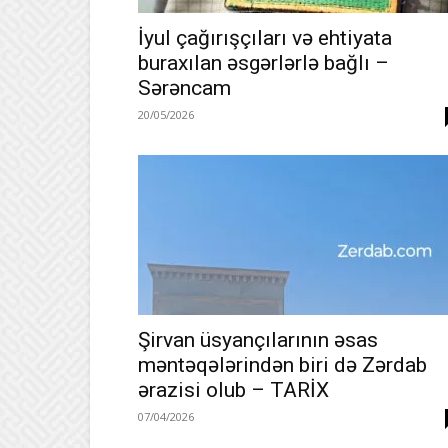
İyul çağırışçıları və ehtiyata
buraxılan əsgərlərlə bağlı –
Sərəncam
20/05/2026
Şirvan üsyançılarının əsas
məntəqələrindən biri də Zərdab
ərazisi olub – TARİX
07/04/2026