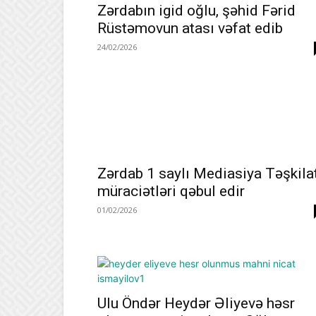
Zərdabın igid oğlu, şəhid Fərid
Rüstəmovun atası vəfat edib
24/02/2026
Zərdab 1 saylı Mediasiya Təşkila
müraciətləri qəbul edir
01/02/2026
Ulu Öndər Heydər Əliyevə həsr