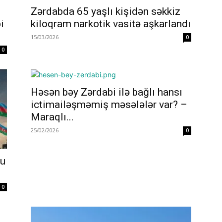
Zərdabda 65 yaşlı kişidən səkkiz
i
kiloqram narkotik vasitə aşkarlandı
15/03/2026
0
0
Həsən bəy Zərdabi ilə bağlı hansı
ictimailəşməmiş məsələlər var? –
Maraqlı...
25/02/2026
0
nu
0