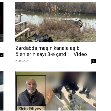
r
Zərdabda maşın kanala aşıb:
ölənlərin sayı 3-ə çatdı – Video
0
25/03/2026
0