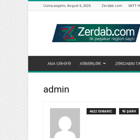
Cümə axşamı, Avqust 6, 2026
Zerdab.com
SAYT 
Zərdab.com
ANA SƏHİFƏ
XƏBƏRLƏR
ZƏRDABIN TA
admin
4622 ISMARIC
95 ŞƏRH