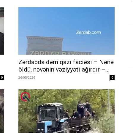
Zərdabda dəm qazı faciəsi – Nənə
öldü, nəvənin vəziyyəti ağırdır –...
26/05/2026
0
0