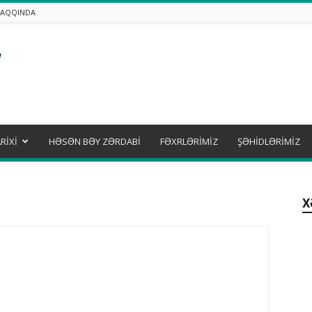
HAQQINDA
RİXİ
HƏSƏN BƏY ZƏRDABİ
FƏXRLƏRİMİZ
ŞƏHİDLƏRİMİZ
X