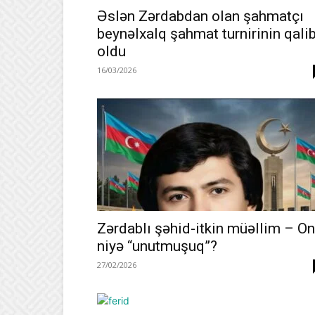
Əslən Zərdabdan olan şahmatçı
beynəlxalq şahmat turnirinin qalib
oldu
16/03/2026
Zərdablı şəhid-itkin müəllim – O
niyə “unutmuşuq”?
27/02/2026