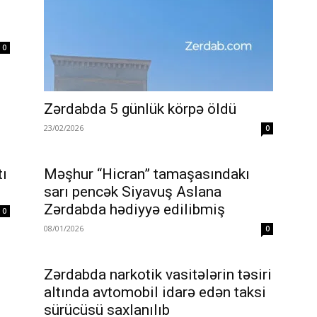
0
Zərdabda 5 günlük körpə öldü
23/02/2026
0
tı
Məşhur “Hicran” tamaşasındakı
sarı pencək Siyavuş Aslana
Zərdabda hədiyyə edilibmiş
0
08/01/2026
0
Zərdabda narkotik vasitələrin təsiri
altında avtomobil idarə edən taksi
sürücüsü saxlanılıb