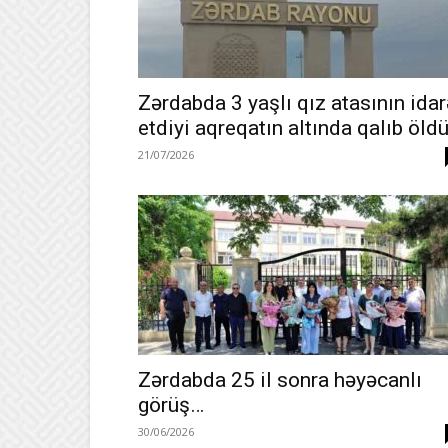
Zərdabda 3 yaşlı qız atasının idar
etdiyi aqreqatın altında qalıb öld
21/07/2026
Zərdabda 25 il sonra həyəcanlı
görüş…
30/06/2026