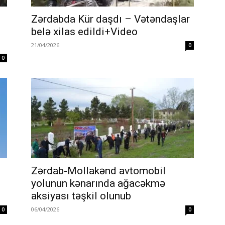
Zərdabda Kür daşdı – Vətəndaşlar
belə xilas edildi+Video
21/04/2026
0
0
Zərdab-Mollakənd avtomobil
yolunun kənarında ağacəkmə
aksiyası təşkil olunub
06/04/2026
0
0