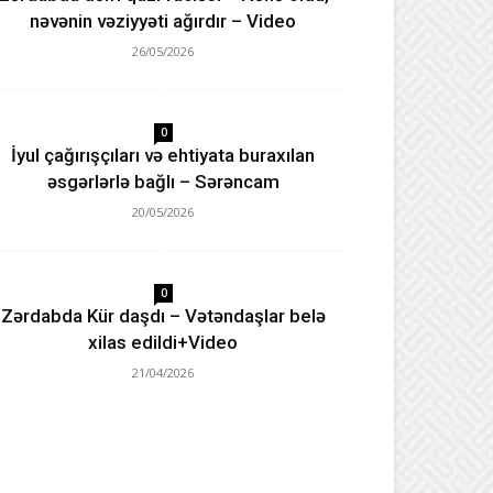
nəvənin vəziyyəti ağırdır – Video
26/05/2026
0
İyul çağırışçıları və ehtiyata buraxılan
əsgərlərlə bağlı – Sərəncam
20/05/2026
0
Zərdabda Kür daşdı – Vətəndaşlar belə
xilas edildi+Video
21/04/2026