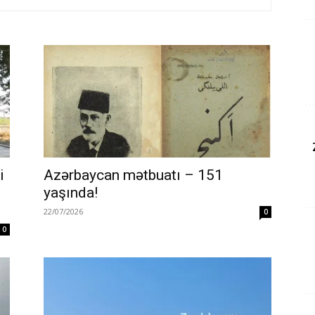
i
Azərbaycan mətbuatı – 151
yaşında!
22/07/2026
0
0