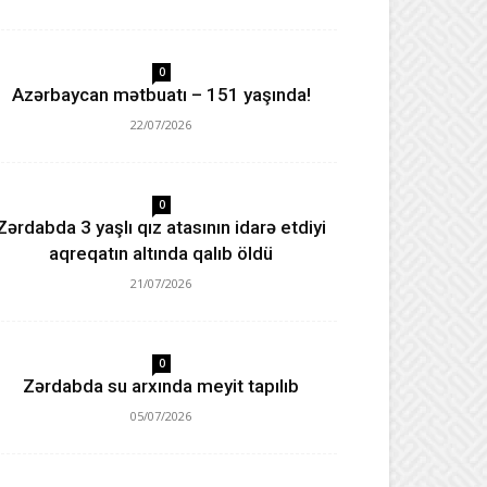
0
Azərbaycan mətbuatı – 151 yaşında!
22/07/2026
0
Zərdabda 3 yaşlı qız atasının idarə etdiyi
aqreqatın altında qalıb öldü
21/07/2026
0
Zərdabda su arxında meyit tapılıb
05/07/2026