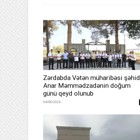
Zərdabda Vətən müharibəsi şəhid
Anar Məmmədzadənin doğum
günü qeyd olunub
04/08/2026