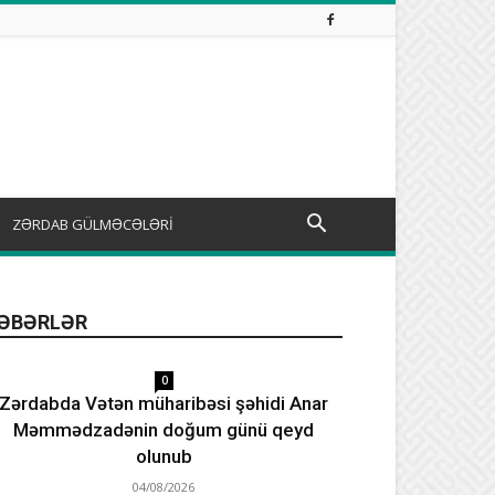
ZƏRDAB GÜLMƏCƏLƏRİ
ƏBƏRLƏR
0
Zərdabda Vətən müharibəsi şəhidi Anar
Məmmədzadənin doğum günü qeyd
olunub
04/08/2026