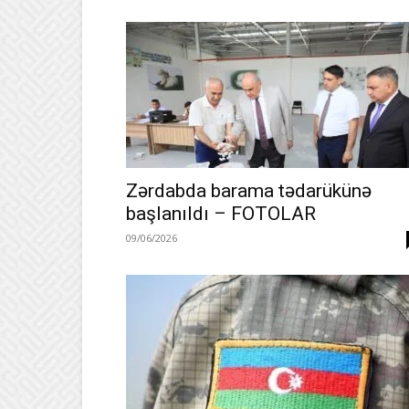
Zərdabda barama tədarükünə
başlanıldı – FOTOLAR
09/06/2026