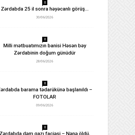
0
Zərdabda 25 il sonra həyəcanlı görüş…
30/06/2026
0
Milli mətbuatımızın banisi Həsən bəy
Zərdabinin doğum günüdür
28/06/2026
0
ərdabda barama tədarükünə başlanıldı –
FOTOLAR
09/06/2026
0
Zərdabda dəm qazı faciəsi – Nənə öldü,