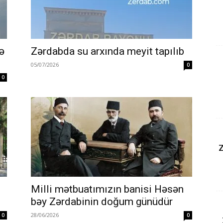
ə
Zərdabda su arxında meyit tapılıb
ü
05/07/2026
0
0
Z
Milli mətbuatımızın banisi Həsən
bəy Zərdabinin doğum günüdür
28/06/2026
0
0