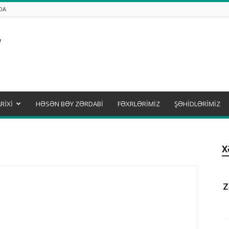
DA
RİXİ
HƏSƏN BƏY ZƏRDABİ
FƏXRLƏRİMİZ
ŞƏHİDLƏRİMİZ
X
Z