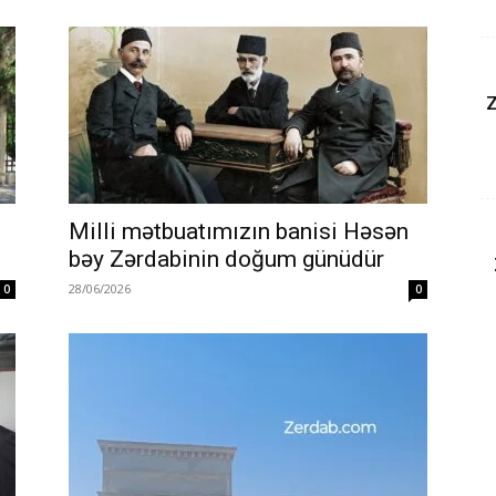
Z
Milli mətbuatımızın banisi Həsən
bəy Zərdabinin doğum günüdür
28/06/2026
0
0