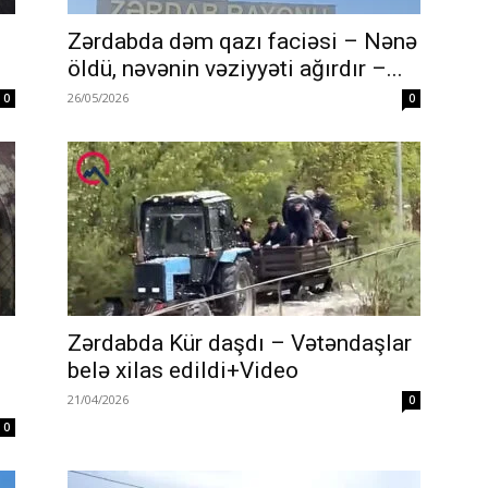
Zərdabda dəm qazı faciəsi – Nənə
öldü, nəvənin vəziyyəti ağırdır –...
26/05/2026
0
0
Zərdabda Kür daşdı – Vətəndaşlar
belə xilas edildi+Video
21/04/2026
0
0