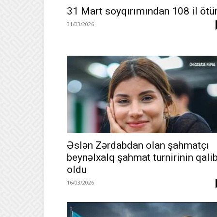
31 Mart soyqırımından 108 il ötü
31/03/2026
Əslən Zərdabdan olan şahmatçı
beynəlxalq şahmat turnirinin qalib
oldu
16/03/2026