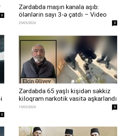
r
Zərdabda maşın kanala aşıb:
ölənlərin sayı 3-ə çatdı – Video
0
25/03/2026
0
Zərdabda 65 yaşlı kişidən səkkiz
i
kiloqram narkotik vasitə aşkarlandı
15/03/2026
0
0