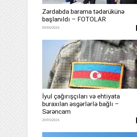
Zərdabda barama tədarükünə
başlanıldı – FOTOLAR
09/06/2026
İyul çağırışçıları və ehtiyata
buraxılan əsgərlərlə bağlı –
Sərəncam
20/05/2026