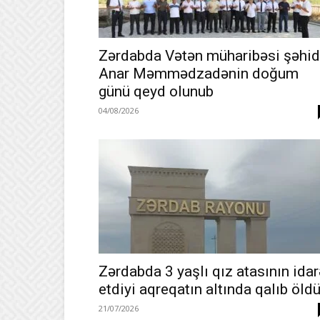
Zərdabda Vətən müharibəsi şəhid
Anar Məmmədzadənin doğum
günü qeyd olunub
04/08/2026
Zərdabda 3 yaşlı qız atasının idar
etdiyi aqreqatın altında qalıb öld
21/07/2026