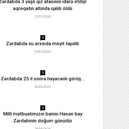
Zərdabda 3 yaşlı qız atasının idarə etdiyi
aqreqatın altında qalıb öldü
21/07/2026
0
Zərdabda su arxında meyit tapılıb
05/07/2026
0
Zərdabda 25 il sonra həyəcanlı görüş…
30/06/2026
0
Milli mətbuatımızın banisi Həsən bəy
Zərdabinin doğum günüdür
28/06/2026