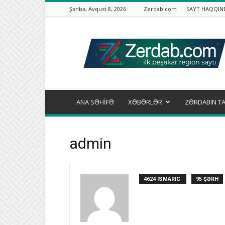
Şənbə, Avqust 8, 2026
Zerdab.com
SAYT HAQQIN
Zərdab.com
ANA SƏHİFƏ
XƏBƏRLƏR
ZƏRDABIN TA
admin
4624 ISMARIC
95 ŞƏRH