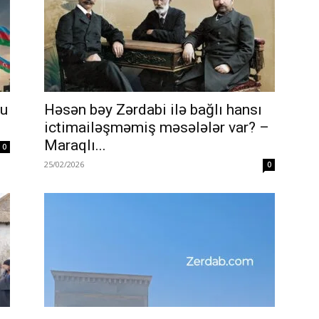
nu
Həsən bəy Zərdabi ilə bağlı hansı
ictimailəşməmiş məsələlər var? –
Maraqlı...
0
25/02/2026
0