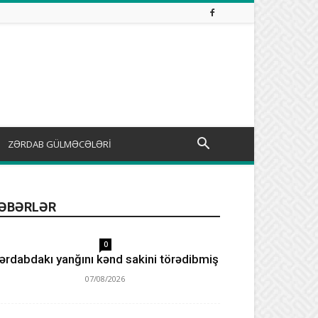
ZƏRDAB GÜLMƏCƏLƏRİ
ƏBƏRLƏR
0
ərdabdakı yanğını kənd sakini törədibmiş
07/08/2026