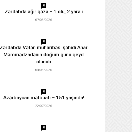
0
Zərdabda ağır qəza – 1 ölü, 2 yaralı
07/08/2026
0
Zərdabda Vətən müharibəsi şəhidi Anar
Məmmədzadənin doğum günü qeyd
olunub
04/08/2026
0
Azərbaycan mətbuatı – 151 yaşında!
22/07/2026
0