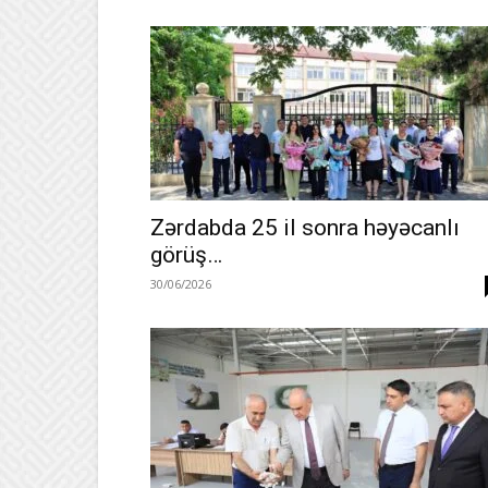
Zərdabda 25 il sonra həyəcanlı
görüş…
30/06/2026