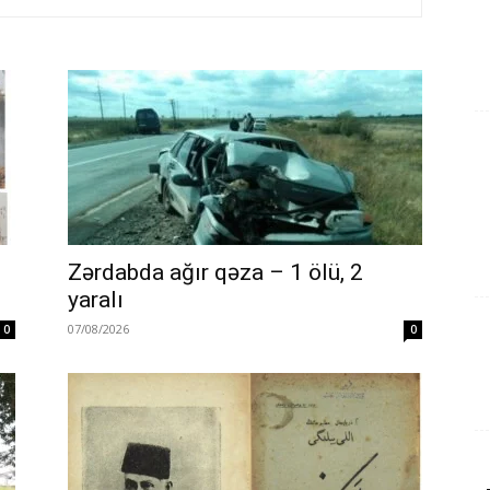
Zərdabda ağır qəza – 1 ölü, 2
yaralı
07/08/2026
0
0