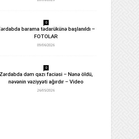
0
ərdabda barama tədarükünə başlanıldı –
FOTOLAR
09/06/2026
0
Zərdabda dəm qazı faciəsi – Nənə öldü,
nəvənin vəziyyəti ağırdır – Video
26/05/2026