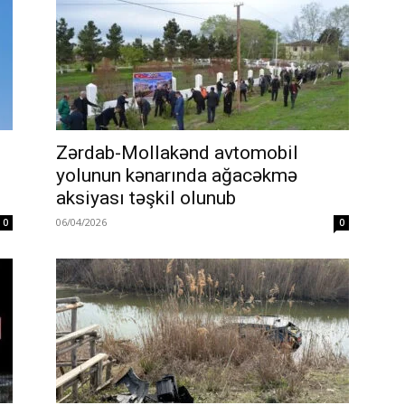
Zərdab-Mollakənd avtomobil
yolunun kənarında ağacəkmə
aksiyası təşkil olunub
06/04/2026
0
0