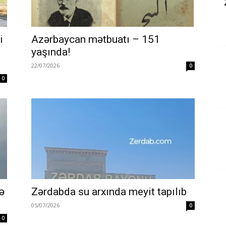
i
Azərbaycan mətbuatı – 151
yaşında!
22/07/2026
0
0
ə
Zərdabda su arxında meyit tapılıb
ü
05/07/2026
0
0