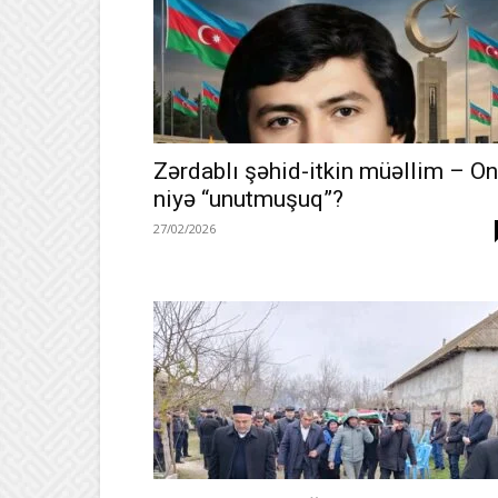
Zərdablı şəhid-itkin müəllim – O
niyə “unutmuşuq”?
27/02/2026